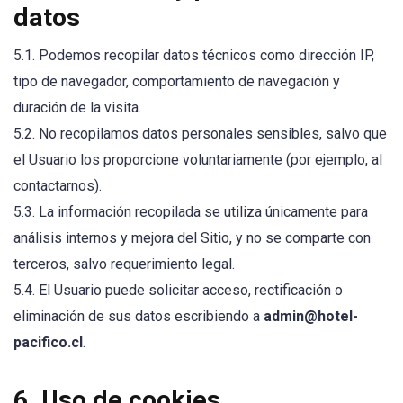
datos
5.1. Podemos recopilar datos técnicos como dirección IP,
tipo de navegador, comportamiento de navegación y
duración de la visita.
5.2. No recopilamos datos personales sensibles, salvo que
el Usuario los proporcione voluntariamente (por ejemplo, al
contactarnos).
5.3. La información recopilada se utiliza únicamente para
análisis internos y mejora del Sitio, y no se comparte con
terceros, salvo requerimiento legal.
5.4. El Usuario puede solicitar acceso, rectificación o
eliminación de sus datos escribiendo a
admin@hotel-
pacifico.cl
.
6. Uso de cookies