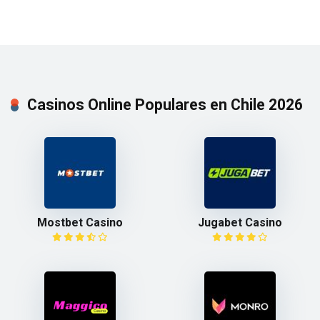
Casinos Online Populares en Chile 2026
Mostbet Casino
Jugabet Casino