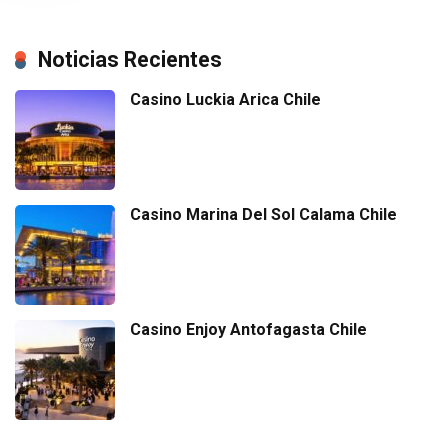
Noticias Recientes
Casino Luckia Arica Chile
Casino Marina Del Sol Calama Chile
Casino Enjoy Antofagasta Chile