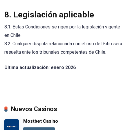
8. Legislación aplicable
8.1. Estas Condiciones se rigen por la legislación vigente
en Chile.
8.2. Cualquier disputa relacionada con el uso del Sitio será
resuelta ante los tribunales competentes de Chile.
Última actualización: enero 2026
Nuevos Casinos
Mostbet Casino